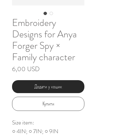
Embroidery
Designs for Anya
Forger Spy ×
Family character
Ціна
6,00 USD
Додати у кошик
Купити
Size item:
○ 4IN; ○ 7IN; ○ 9IN