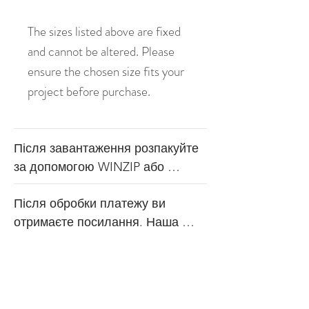
The sizes listed above are fixed
and cannot be altered. Please
ensure the chosen size fits your
project before purchase.
Після завантаження розпакуйте 
за допомогою WINZIP або 
WINRAR. Файл доступний у 
Після обробки платежу ви 
форматах .dst, .pes, .jef, .xxx, 
отримаєте посилання. Наша 
.exp, .hus, .sew. Файл також 
продукція складається з 
постачається з кольоровою 
файлів цифрової вишивки, які 
таблицею, щоб ви знали 
доступні для завантаження 
порядок. Ми не рекомендуємо 
одразу після покупки. Оскільки 
вам будь-яким чином змінювати 