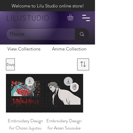
Welcome to Lilu Studio online store!
LILUSTUDIO
View Collections
Anime Collection
Фільтр
Embroidery Design
Embroidery Design
for Choso Jujutsu
for Aizen Sousuke