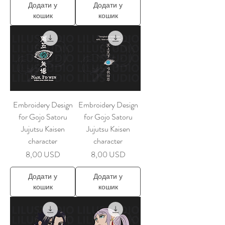
Додати у
Додати у
кошик
кошик
Embroidery Design
Embroidery Design
for Gojo Satoru
for Gojo Satoru
Jujutsu Kaisen
Jujutsu Kaisen
character
character
Ціна
Ціна
8,00 USD
8,00 USD
Додати у
Додати у
кошик
кошик