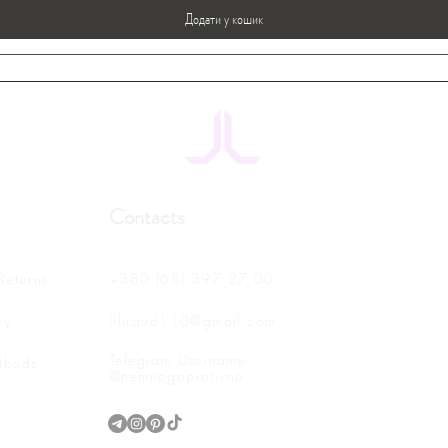
Додати у кошик
Contacts
Returns
+380 (68) 397 27 00
cy
lilustud110@gmail.com
Telegram Username:
thods
@nemnogoprotivno