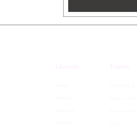
Lilustudio
Explore
Shipping & 
Home
Shop All
Privacy Poli
About Us
Payment Me
Contact
FAQ