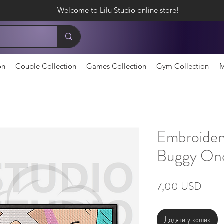
Welcome to Lilu Studio online store!
on
Couple Collection
Games Collection
Gym Collection
M
Embroider
Buggy One
Ціна
7,00 USD
Додати у кошик