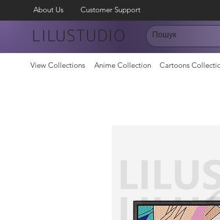
About Us
Customer Support
LILUSTUDIO
View Collections
Anime Collection
Cartoons Collecti