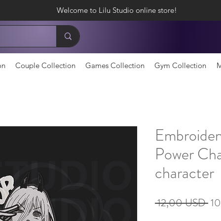
Welcome to Lilu Studio online store!
on
Couple Collection
Games Collection
Gym Collection
M
Embroider
Power Ch
character
Зви
 12,00 USD 
1
ціна