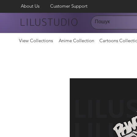
About Us
Customer Support
LILUSTUDIO
View Collections
Anime Collection
Cartoons Collecti