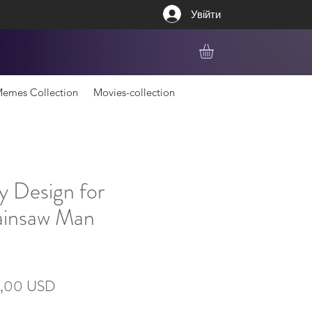
Увійти
emes Collection
Movies-collection
y Design for
ainsaw Man
чайна
За
0,00 USD
розпродажем