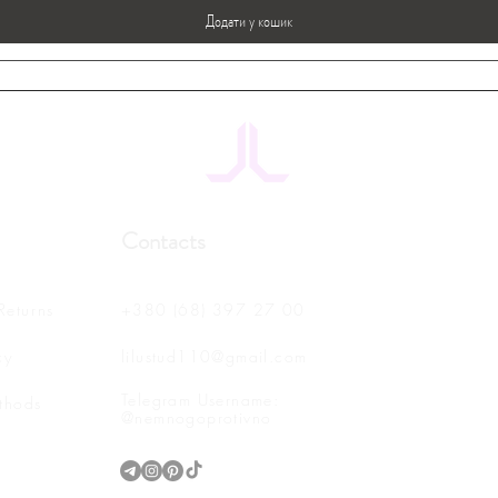
Додати у кошик
Contacts
Returns
+380 (68) 397 27 00
cy
lilustud110@gmail.com
Telegram Username:
thods
@nemnogoprotivno