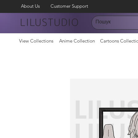
About Us
Customer Support
LILUSTUDIO
View Collections
Anime Collection
Cartoons Collecti