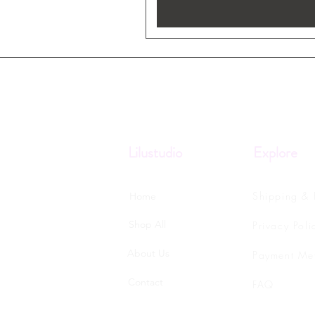
Lilustudio
Explore
Shipping & 
Home
Shop All
Privacy Poli
About Us
Payment Me
Contact
FAQ