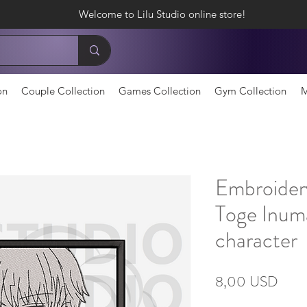
Welcome to Lilu Studio online store!
on
Couple Collection
Games Collection
Gym Collection
M
Embroider
Toge Inuma
character
Ціна
8,00 USD