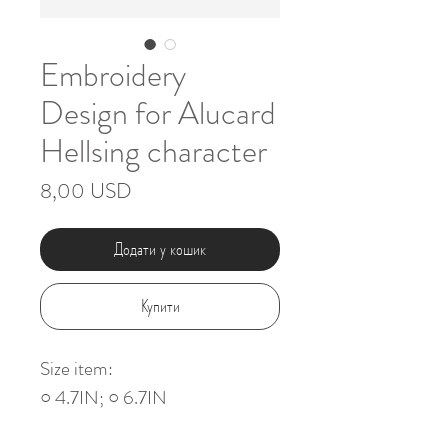
Embroidery
Design for Alucard
Hellsing character
Ціна
8,00 USD
Додати у кошик
Купити
Size item:
○ 4.7IN; ○ 6.7IN