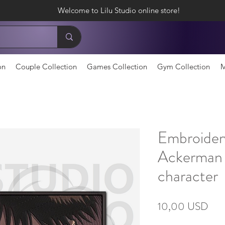
Welcome to Lilu Studio online store!
on
Couple Collection
Games Collection
Gym Collection
M
Embroidery
Ackerman 
character
Ціна
10,00 USD