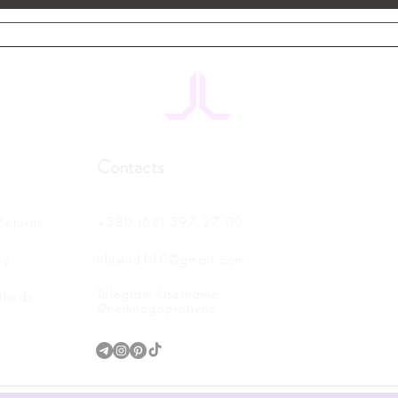
Contacts
Returns
+380 (68) 397 27 00
cy
lilustud110@gmail.com
Telegram Username:
thods
@nemnogoprotivno