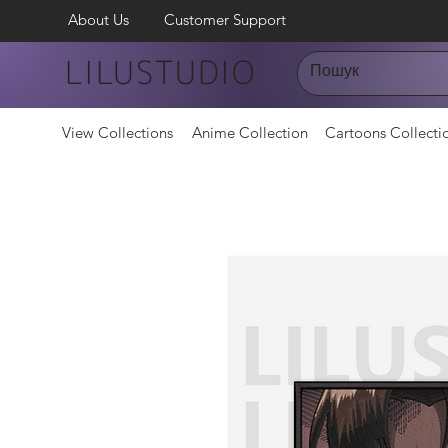
About Us
Customer Support
LILUSTUDIO
View Collections
Anime Collection
Cartoons Collecti