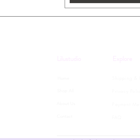
Lilustudio
Explore
Shipping & 
Home
Shop All
Privacy Poli
About Us
Payment Me
Contact
FAQ