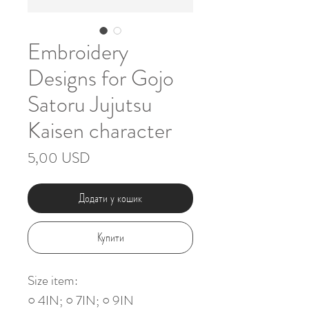
Embroidery
Designs for Gojo
Satoru Jujutsu
Kaisen character
Ціна
5,00 USD
Додати у кошик
Купити
Size item:
○ 4IN; ○ 7IN; ○ 9IN