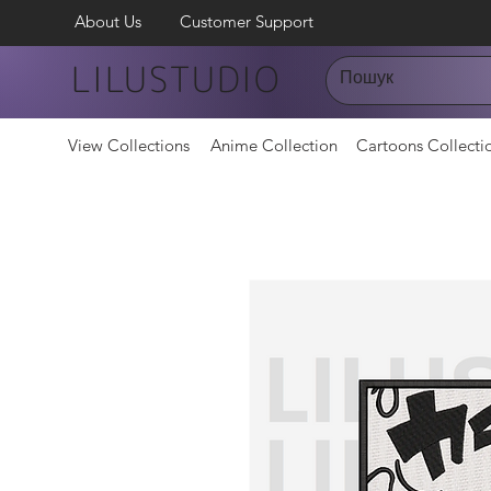
About Us
Customer Support
LILUSTUDIO
View Collections
Anime Collection
Cartoons Collecti