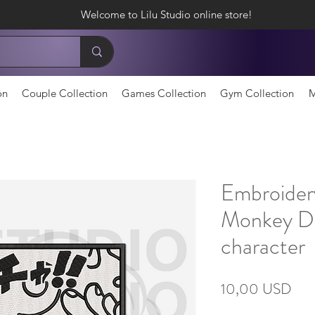
Welcome to Lilu Studio online store!
on
Couple Collection
Games Collection
Gym Collection
M
Embroider
Monkey D.
character
Ціна
10,00 USD