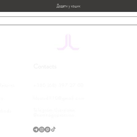
Додати у кошик
Contacts
Returns
+380 (68) 397 27 00
cy
lilustud110@gmail.com
Telegram Username:
thods
@nemnogoprotivno