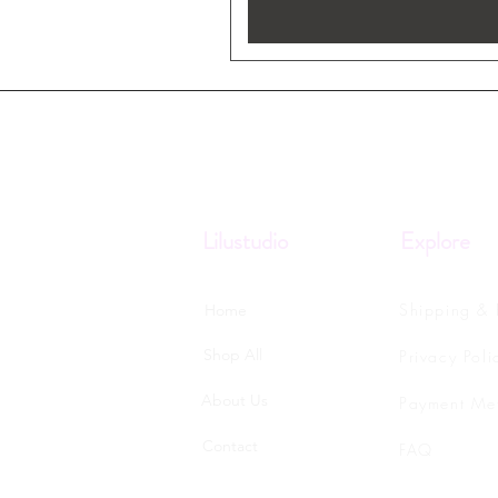
Lilustudio
Explore
Shipping & 
Home
Shop All
Privacy Poli
About Us
Payment Me
Contact
FAQ