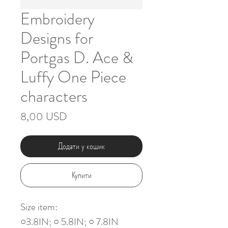
Embroidery
Designs for
Portgas D. Ace &
Luffy One Piece
characters
Ціна
8,00 USD
Додати у кошик
Купити
Size item:
○3.8IN; ○ 5.8IN; ○ 7.8IN