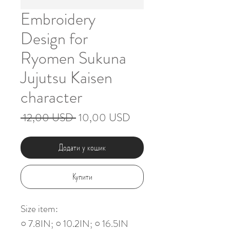
Embroidery
Design for
Ryomen Sukuna
Jujutsu Kaisen
character
Звичайна
За
 12,00 USD 
10,00 USD
ціна
розпродажем
Додати у кошик
Купити
Size item:
○ 7.8IN; ○ 10.2IN; ○ 16.5IN