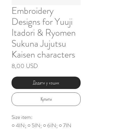
Embroidery
Designs for Yuuji
Itadori & Ryomen
Sukuna Jujutsu
Kaisen characters
Ціна
8,00 USD
Додати у кошик
Купити
Size item:
○ 4IN; ○ 5IN; ○ 6IN; ○ 7IN