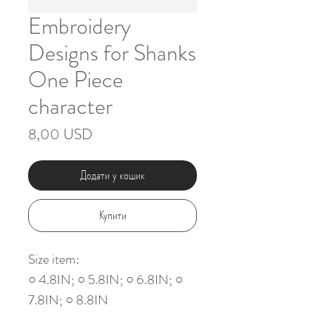
Embroidery
Designs for Shanks
One Piece
character
Ціна
8,00 USD
Додати у кошик
Купити
Size item:
○ 4.8IN; ○ 5.8IN; ○ 6.8IN; ○
7.8IN; ○ 8.8IN