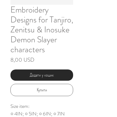
Embroidery
Designs for Tanjiro,
Zenitsu & Inosuke
Demon Slayer
characters
Ціна
8,00 USD
Додати у кошик
Купити
Size item:
○ 4IN; ○ 5IN; ○ 6IN; ○ 7IN