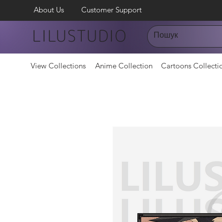
About Us
Customer Support
LILUSTUDIO
View Collections
Anime Collection
Cartoons Collecti