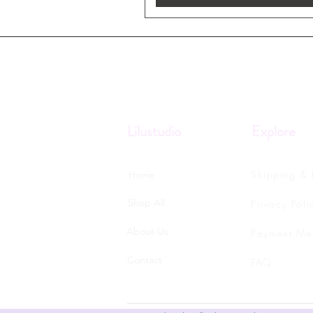
Lilustudio
Explore
Shipping & 
Home
Shop All
Privacy Poli
About Us
Payment Me
Contact
FAQ