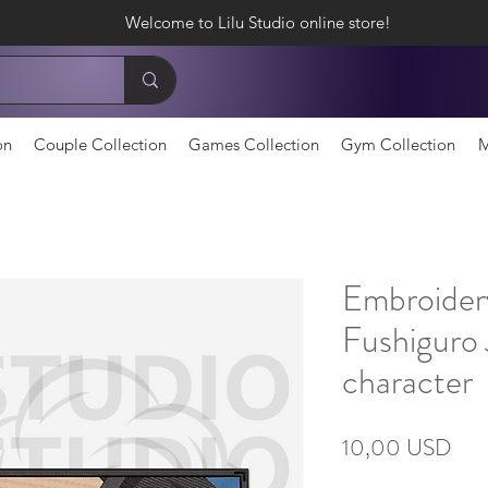
Welcome to Lilu Studio online store!
on
Couple Collection
Games Collection
Gym Collection
M
Embroidery
Fushiguro 
character
Ціна
10,00 USD