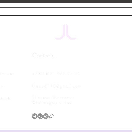
Contacts
Returns
+380 (68) 397 27 00
cy
lilustud110@gmail.com
Telegram Username:
thods
@nemnogoprotivno